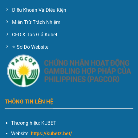
Điều Khoản Và Điều Kiện
Miễn Trừ Trách Nhiệm
CEO & Tác Giả Kubet
⭐ Sơ Đồ Website
THÔNG TIN LÊN HỆ
Thương hiệu: KUBET
Website:
https://kubetz.bet/