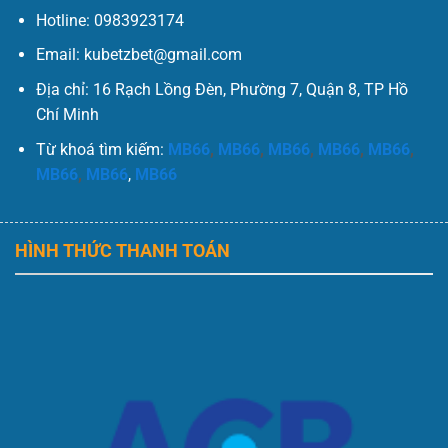
Hotline:
0983923174
Email:
kubetzbet@gmail.com
Địa chỉ: 16 Rạch Lồng Đèn, Phường 7, Quận 8, TP Hồ
Chí Minh
Từ khoá tìm kiếm:
MB66
,
MB66
,
MB66
,
MB66
,
MB66
,
MB66
,
MB66
,
MB66
HÌNH THỨC THANH TOÁN