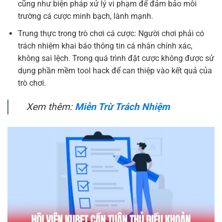
cũng như biện pháp xử lý vi phạm để đảm bảo môi
trường cá cược minh bạch, lành mạnh.
Trung thực trong trò chơi cá cược: Người chơi phải có
trách nhiệm khai báo thông tin cá nhân chính xác,
không sai lệch. Trong quá trình đặt cược không được sử
dụng phần mềm tool hack để can thiệp vào kết quả của
trò chơi.
Xem thêm:
Miễn Trừ Trách Nhiệm