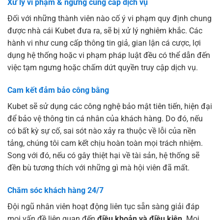
Xử lý vi phạm & ngừng cung cấp dịch vụ
Đối với những thành viên nào cố ý vi phạm quy định chung
được nhà cái Kubet đưa ra, sẽ bị xử lý nghiêm khắc. Các
hành vi như cung cấp thông tin giả, gian lận cá cược, lợi
dụng hệ thống hoặc vi phạm pháp luật đều có thể dẫn đến
việc tạm ngưng hoặc chấm dứt quyền truy cập dịch vụ.
Cam kết đảm bảo công bằng
Kubet sẽ sử dụng các công nghệ bảo mật tiên tiến, hiện đại
để bảo vệ thông tin cá nhân của khách hàng. Do đó, nếu
có bất kỳ sự cố, sai sót nào xảy ra thuộc về lỗi của nền
tảng, chúng tôi cam kết chịu hoàn toàn mọi trách nhiệm.
Song với đó, nếu có gây thiệt hại về tài sản, hệ thống sẽ
đền bù tương thích với những gì mà hội viên đã mất.
Chăm sóc khách hàng 24/7
Đội ngũ nhân viên hoạt động liên tục sẵn sàng giải đáp
mọi vấn đề liên quan đến
điều khoản và điều kiện
. Mọi