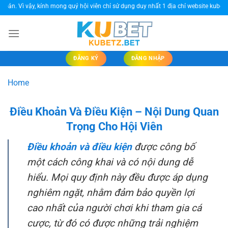
Bỏ
vậy, kính mong quý hội viên chỉ sử dụng duy nhất 1 địa chỉ website kubetz.bet để t
qua
nội
dung
ĐĂNG KÝ
ĐĂNG NHẬP
Home
Điều Khoản Và Điều Kiện – Nội Dung Quan
Trọng Cho Hội Viên
Điều khoản và điều kiện
được công bố
một cách công khai và có nội dung dễ
hiểu. Mọi quy định này đều được áp dụng
nghiêm ngặt, nhằm đảm bảo quyền lợi
cao nhất của người chơi khi tham gia cá
cược, từ đó có được những trải nghiệm