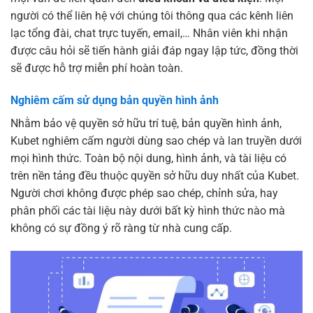
người có thể liên hệ với chúng tôi thông qua các kênh liên
lạc tổng đài, chat trực tuyến, email,… Nhân viên khi nhận
được câu hỏi sẽ tiến hành giải đáp ngay lập tức, đồng thời
sẽ được hỗ trợ miễn phí hoàn toàn.
Nghiêm cấm sử dụng bản quyền hình ảnh
Nhằm bảo vệ quyền sở hữu trí tuệ, bản quyền hình ảnh,
Kubet nghiêm cấm người dùng sao chép và lan truyền dưới
mọi hình thức. Toàn bộ nội dung, hình ảnh, và tài liệu có
trên nền tảng đều thuộc quyền sở hữu duy nhất của Kubet.
Người chơi không được phép sao chép, chỉnh sửa, hay
phân phối các tài liệu này dưới bất kỳ hình thức nào mà
không có sự đồng ý rõ ràng từ nhà cung cấp.