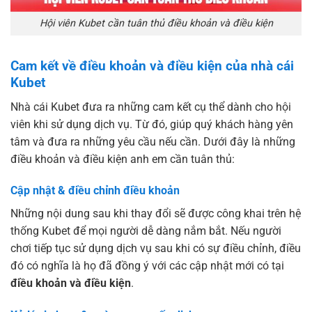
Hội viên Kubet cần tuân thủ điều khoản và điều kiện
Cam kết về điều khoản và điều kiện của nhà cái
Kubet
Nhà cái Kubet đưa ra những cam kết cụ thể dành cho hội
viên khi sử dụng dịch vụ. Từ đó, giúp quý khách hàng yên
tâm và đưa ra những yêu cầu nếu cần. Dưới đây là những
điều khoản và điều kiện anh em cần tuân thủ:
Cập nhật & điều chỉnh điều khoản
Những nội dung sau khi thay đổi sẽ được công khai trên hệ
thống Kubet để mọi người dễ dàng nắm bắt. Nếu người
chơi tiếp tục sử dụng dịch vụ sau khi có sự điều chỉnh, điều
đó có nghĩa là họ đã đồng ý với các cập nhật mới có tại
điều khoản và điều kiện
.