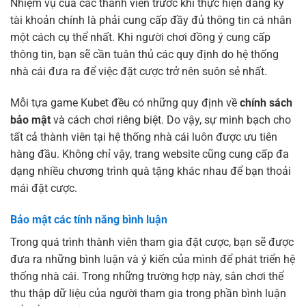
Nhiệm vụ của các thành viên trước khi thực hiện đăng ký
tài khoản chính là phải cung cấp đầy đủ thông tin cá nhân
một cách cụ thể nhất. Khi người chơi đồng ý cung cấp
thông tin, bạn sẽ cần tuân thủ các quy định do hệ thống
nhà cái đưa ra để việc đặt cược trở nên suôn sẻ nhất.
Mỗi tựa game Kubet đều có những quy định về
chính sách
bảo mật
và cách chơi riêng biệt. Do vậy, sự minh bạch cho
tất cả thành viên tại hệ thống nhà cái luôn được ưu tiên
hàng đầu. Không chỉ vậy, trang website cũng cung cấp đa
dạng nhiều chương trình quà tặng khác nhau để bạn thoải
mái đặt cược.
Bảo mật các tính năng bình luận
Trong quá trình thành viên tham gia đặt cược, bạn sẽ được
đưa ra những bình luận và ý kiến của mình để phát triển hệ
thống nhà cái. Trong những trường hợp này, sân chơi thể
thu thập dữ liệu của người tham gia trong phần bình luận