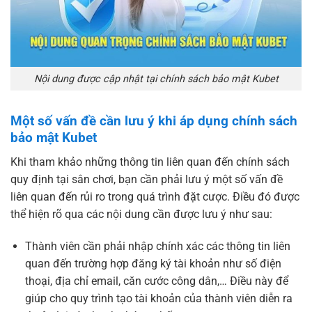
Nội dung được cập nhật tại chính sách bảo mật Kubet
Một số vấn đề cần lưu ý khi áp dụng chính sách
bảo mật Kubet
Khi tham khảo những thông tin liên quan đến chính sách
quy định tại sân chơi, bạn cần phải lưu ý một số vấn đề
liên quan đến rủi ro trong quá trình đặt cược. Điều đó được
thể hiện rõ qua các nội dung cần được lưu ý như sau:
Thành viên cần phải nhập chính xác các thông tin liên
quan đến trường hợp đăng ký tài khoản như số điện
thoại, địa chỉ email, căn cước công dân,… Điều này để
giúp cho quy trình tạo tài khoản của thành viên diễn ra