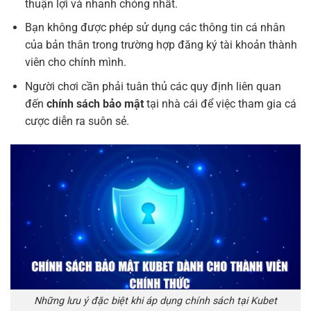
thuận lợi và nhanh chóng nhất.
Bạn không được phép sử dụng các thông tin cá nhân
của bản thân trong trường hợp đăng ký tài khoản thành
viên cho chính mình.
Người chơi cần phải tuân thủ các quy định liên quan
đến
chính sách bảo mật
tại nhà cái để việc tham gia cá
cược diễn ra suôn sẻ.
Những lưu ý đặc biệt khi áp dụng chính sách tại Kubet